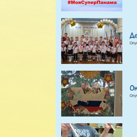
Д
Опу
О
Опу