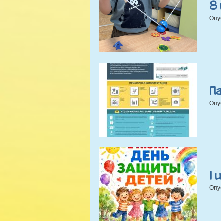
8 
Опу
П
Опу
1
Опу