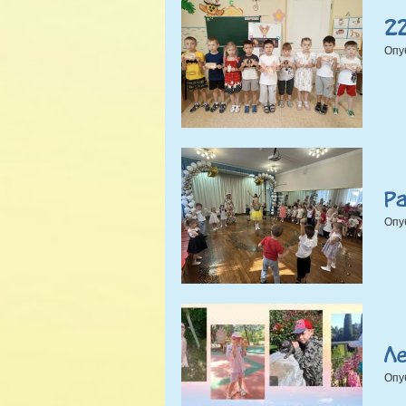
22
Опу
Ра
Опу
Л
Опу