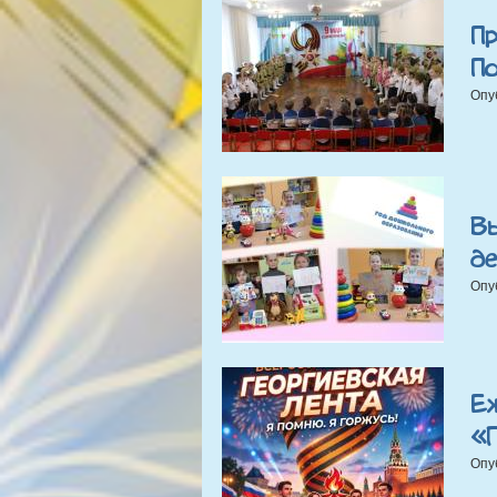
П
П
Опу
В
д
Опу
Е
«
Опу