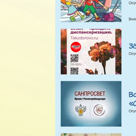
Опу
Вни
Зд
Опу
В
«
Опу