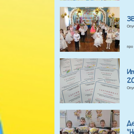
З
Опу
про
Ит
2
Опу
Де
"