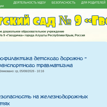
ДЕЯТЕЛЬНОСТЬ МДОУ
БЕЗОПАСНОСТЬ
ДЛЯ РОДИТЕЛЕЙ
ции
ский сад № 9 «Гв
е дошкольное образовательное учреждение
 № 9 «Гвоздичка» города Алушты Республики Крым, Россия
рофилактика детского дорожно -
ранспортного травматизма
бликовано:
ср, 05/08/2026 - 10:16
езопасность на железнодорожных
утях