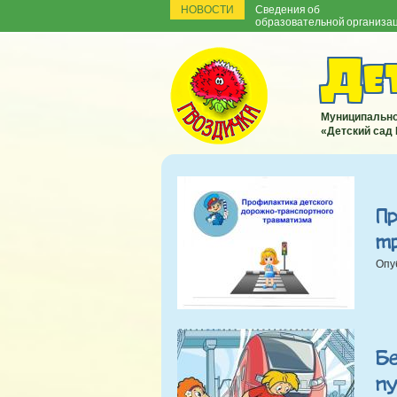
НОВОСТИ
Сведения об
образовательной организа
Дет
Муниципально
«Детский сад
П
т
Опу
Б
п