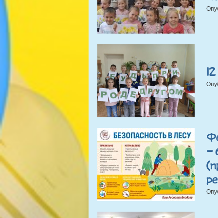
Опу
12
Опу
Ф
– 
(п
р
Опу