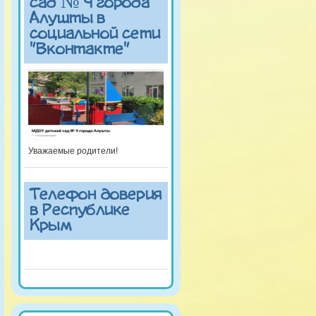
сад № 9 города
Алушты в
социальной сети
"Вконтакте"
Уважаемые родители!
Телефон доверия
в Республике
Крым