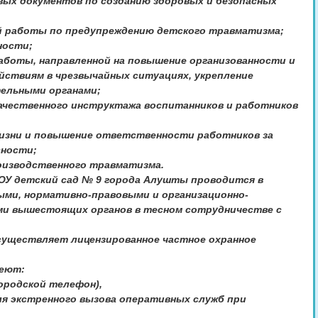
вых документов по созданию здоровых и безопасных
й работы по предупреждению детского травматизма;
ности;
работы, направленной на повышение организованности и
йствиям в чрезвычайных ситуациях, укрепление
ельными органами;
качественного инструктажа воспитанников и работников
 жизни и повышение ответственности работников за
сности;
роизводственного травматизма.
ОУ детский сад № 9 города Алушты проводится в
ми, нормативно-правовыми и организационно-
и вышестоящих органов в тесном сотрудничестве с
существляет лицензированное частное охранное
меют:
городской телефон),
ля экстренного вызова оперативных служб при