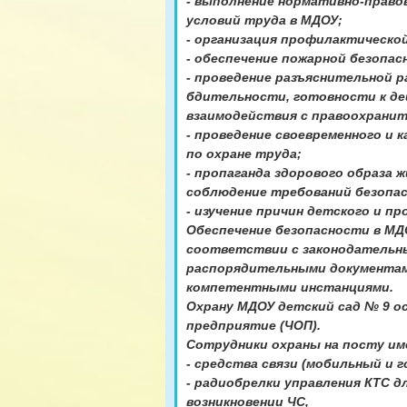
- выполнение нормативно-право
условий труда в МДОУ;
- организация профилактическо
- обеспечение пожарной безопас
- проведение разъяснительной 
бдительности, готовности к де
взаимодействия с правоохранит
- проведение своевременного и 
по охране труда;
- пропаганда здорового образа
соблюдение требований безопа
- изучение причин детского и п
Обеспечение безопасности в МД
соответствии с законодательны
распорядительными документам
компетентными инстанциями.
Охрану МДОУ детский сад № 9 о
предприятие (ЧОП).
Сотрудники охраны на посту и
- cредства связи (мобильный и 
- радиобрелки управления КТС д
возникновении ЧС,