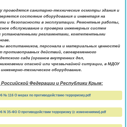
у проводятся санитарно-технические осмотры здания и
веряется состояние оборудования и инвентаря на
ти и безопасности в эксплуатации. Ремонтные работы,
исное обслуживание и проверка инженерных систем
с установленными регламентами, компетентными
нове.
ты воспитанников, персонала и материальных ценностей
т противоправных действий, своевременного
етского сада (органов внутренних дел,
никновении опасной или чрезвычайной ситуации, в МДОУ
инженерно-техническое оборудование.
Российской Федерации и Республики Крым:
06 № 116 О мерах по противодействию терроризму.pdf
06 N 35-ФЗ О противодействии терроризму (с изменениями).pdf