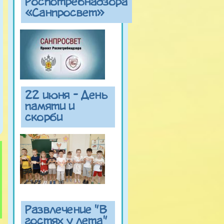
Роспотребнадзора
«Санпросвет»
22 июня - День
памяти и
скорби
Развлечение "В
гостях у лета"