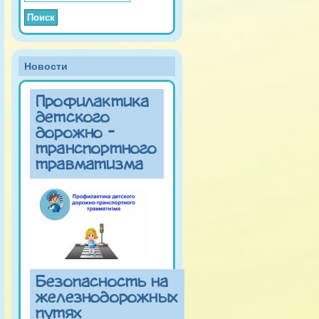
Новости
Профилактика
детского
дорожно -
транспортного
травматизма
Безопасность на
железнодорожных
путях