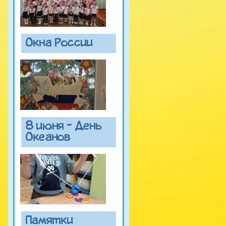
Окна России
8 июня - День
Океанов
Памятки