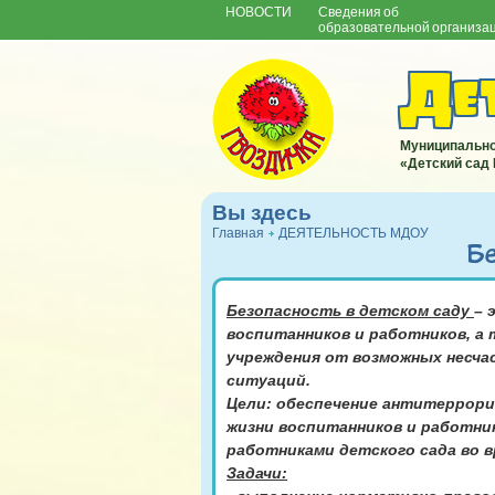
НОВОСТИ
Сведения об
образовательной организа
Дет
Муниципально
«Детский сад
Вы здесь
Главная
ДЕЯТЕЛЬНОСТЬ МДОУ
Б
Безопасность в детском саду
– 
воспитанников и работников, а
учреждения от возможных несчас
ситуаций.
Цели: обеспечение антитеррори
жизни воспитанников и работни
работниками детского сада во 
Задачи: